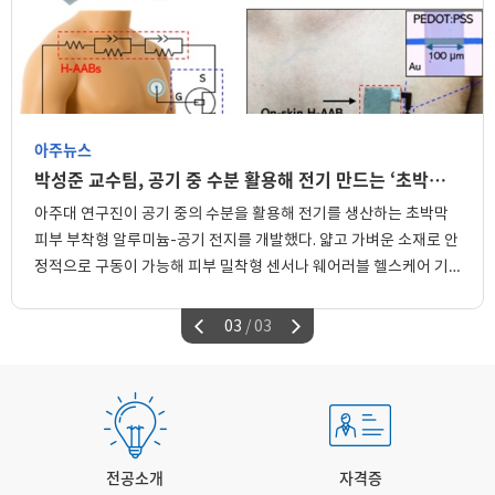
18:00까지 / 연암관 712호 ※ 학위가운 반납 시,
소프트웨어교육전공 2024***75 홍*윤 2
매 학기 변경될 수 있습니다. ※ 논문심사비 미납자는
학위기 및 자격증 수령이 진행되오니 반드시 시간
특수교육전공 2024***90 박*은 3 상담심리전공
논문심사비 별도 납부가 필요합니다. ※ 연구등록한
내에 반납하여 주시기 바랍니다. ※식순(안):
2024***40 김*서 4 진로진학상담전공 2024***23
학기에 논문 제출을 하지 못할 경우 다음 학기에 다시
변동가능 식순 시간 비고 학사행렬 입장 16:00 개식
최*락 5 진로진학상담전공 2024***24 최*영 6
신청해야 합니다. - 신청기간 : 2026.08.10.(월) ~
16:00 국민의례 16:00 ~ 16:05 학위수여 보고 16:05
심리치료교육전공 2020***24 이*진 7
2026.08.21.(금) *기간 내 제출한 서류만 인정 -
~ 16:08 학위수여 식사 16:08 ~ 16:13 축사 16:13 ~
심리치료교육전공 2024***07 최*미 8
신청방법: 본인, 지도교수, 주임교수 서명 완료된
16:18 학위기 수여 16:18 ~ 16:40 시상 16:40 ~
유아교육전공 2024***68 강*희 9 유아교육전공
아주뉴스
서류(PDF)를 이메일(edu@ajou.ac.kr) 제출 *
16:50 교가제창 16:50 ~ 16:55 폐식 16:55 학사행렬
2024***80 이*미 10 평생교육및HRD전공
지도교수 변경 필요 시, 주임교수와 상담 후 게시판
박성준 교수팀, 공기 중 수분 활용해 전기 만드는 ‘초박막 피부 부착형’ 알루미늄-공기 전지 개발
퇴장 16:55 단체사진 촬영 16:55 ~ 17:30 ※
2024***10 황*현 11 AI융합교육전공 2023***61
내 서식자료실에서 '지도교수변경원' 다운 받아
기타사항 1. 논문명 확인 - 학사서비스 로그인 –
이*윤 3) 기타 시상 순번 수상명 전공 성 명 1
아주대 연구진이 공기 중의 수분을 활용해 전기를 생산하는 초박막
본인, 지도교수, 주임교수 서명이 완료된 서류(PDF)
대학원 학사 – 졸업 – 청구논문등록 – 팝업 확인 후
동문회장상 유아교육전공 마*주 2 국회의원상
피부 부착형 알루미늄-공기 전지를 개발했다. 얇고 가벼운 소재로 안
를 함께 제출 - 납부기간 : 2026.09.02.(수) ~
논문명 확인 ※ 학위기에 논문명이 표기되오니
심리치료교육전공 윤*인 3 국회의원상
2026.09.04.(금) *추가공지예정 - 입금방법 :
정적으로 구동이 가능해 피부 밀착형 센서나 웨어러블 헬스케어 기
논문명 확인 바랍니다. 논문명이 상이한 경우,
평생교육및HRD전공 황*현 4 수원시의회의장상
연구등록 신청이 완료된 분에 한해 납부기간 중
교학팀으로 연락 부탁드립니다. 2. 논문명 수정 -
기 등에 활용될 수 있을 전망이다. 박성준 교수(전자공학과·지능형반
소프트웨어교육전굥 홍*윤 5 수원시의회의장상
교육대학원 홈페이지 "재학생 등록금 고지서
2026.08.11.(화)까지 edu@ajou.ac.kr 로 수정
특수교육전공 류*연
도체공학과) 연구팀은 충남대·광주과학기술원(GIST)과 함께 공기
03
/ 03
출력"에서 고지서 출력 후 납부 - 문의 031-219-
요청 메일 송부 - 학번, 이름, 현재 논문명, 최종
중의 수분을 활용해 장시간 작동하는 초박막 피부 부착형 알루미늄-
1941
논문명 작성 3. 기념사진 제공 - 구글 드라이브
공기 전지를 개발했다고 밝혔다. 해당 내용은 ‘흡습성 전해질 기반 초
공유폴더로 제공(졸업식 종료 후, 약 2주 정도 소요
박막 알루미늄-공기 전지를 통한 초밀착 피부 전자소자의 연속 구동
예정) 4. 학위수여식 불참시 학위기 및 자격증 수령 -
8월 21일 이후에 신분증을 지참하시고 연암관
(Ultrathin aluminum-air batteries via hygroscopic
711호 교육대학원 교학팀 방문하여 본인 확인후
electrolytes for continuous operation of imperceptible
수령
전공소개
자격증
on-skin electronics)’이라는 제목의 논문으로 소재 분야 저명 학