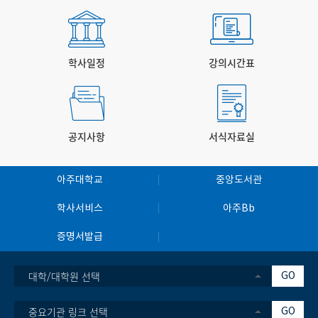
술지 <어드밴스드 에너지 머터리얼즈(Advanced Energy
Materials)>에 7월 온라인 게재됐다. 아주대 전자공학과 박사후연
구원인 박재일 박사가 제1저자로 연구를 진행했고 박성준 교수(아주
대 전자공학과·지능형반도체공학과), 유승준 교수(광주과학기술원
학사일정
강의시간표
신소재공학과), 송우진 교수(충남대 응용화학공학과)가 교신저자로
참여했다. ‘알루미늄-공기 전지(Aluminum-air battery, AAB)’란
알루미늄의 산화 반응과 공기 중 산소의 환원 반응을 이용해 전기를
생산하는 에너지 장치로, 풍부하고 저렴한 알루미늄 자원을 바탕으
공지사항
서식자료실
로 차세대 고용량 에너지 저장 장치로 주목받고 있다. 이 전지는 공기
중 산소를 양극 활물질로 활용하기 때문에 무거운 양극 소재를 사용
하지 않아도 되고 많은 에너지를 낼 수 있는 데다, 수계 전해질을 기
아주대학교
중앙도서관
반으로 해 안전성이 높다. 전해질은 배터리에서 전기가 흐르는 회로
학사서비스
아주Bb
의 역할을 하는데, 수계 전해질은 ‘물’을 기반으로 해 친환경적이고
비용 부담이 적은 데다 화재나 폭발 위험이 현저히 낮다. 특히 피부에
증명서발급
직접 부착하는 형태로 얇고 유연하게 구현할 경우, 전자 피부
(Electronic Skin)와 웨어러블 헬스케어 기기 등의 독립형 배터리
대학/대학원 선택
GO
로 활용할 수 있다. 그러나 알루미늄-공기 전지의 구조적 한계로 인
해 두께를 줄이기가 어렵다는 점이 한계로 남아 있었다. 전지의 두께
중요기관 링크 선택
GO
를 줄일수록 포함 가능한 전해질의 양과 수분 저장 능력이 감소하는